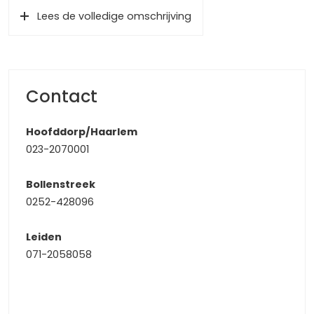
De woning is gelegen in de zeer gewilde en kindvriendelijke
Lees de volledige omschrijving
woonwijk ‘Rijnsoever’. Dit is een autoluwe woonwijk met
sportaccommodaties ‘om de hoek’. Ideaal voor uw
kinderen om zelfstandig naar de club te gaan. Daarnaast
zijn ook basisscholen en kinderopvangcentra allen op
korte afstand. Voor al uw dagelijkse boodschappen kunt
Contact
u terecht in de nabijgelegen supermarkt of natuurlijk het
bruisende centrum van Katwijk waar u terecht kunt voor
Hoofddorp/Haarlem
werkelijk al uw dagelijkse voorzieningen. Met uitvalswegen
023-2070001
richting het strand, Leiden, Den Haag, Schiphol en Haarlem
heeft u eveneens voldoende mogelijkheden voor recreatie
Bollenstreek
en woon/werk verkeer.
0252-428096
De entree
Leiden
De woning heeft een ruime voortuin met oprit en carport
071-2058058
(14 m2) die plaats biedt voor een auto. De voortuin is
grotendeels bestraat en heeft daarnaast zowel hoge als
lage beplanting. Via de voortuin heeft u toegang tot de
woning en de uitgebouwde berging.