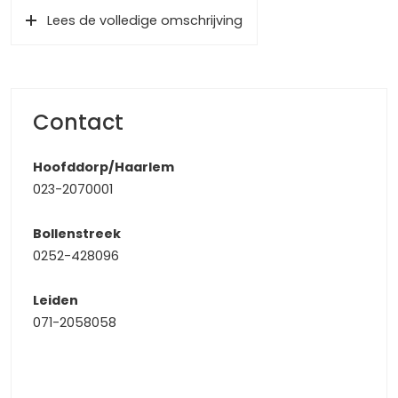
(o.a. Drie Meren Park). Aan de andere kant van de
Lees de volledige omschrijving
Ringvaart in Hillegom of in het nabijgelegen Nieuw-Vennep
zijn diverse winkelcentra, scholen en restaurants te vinden.
De duinen en het strand zijn vlakbij en de uitvalswegen
naar Amsterdam en/of Den Haag zijn goed bereikbaar.
Ook is er een goede busverbinding naar Schiphol, Leiden
Contact
en Haarlem
Hoofddorp/Haarlem
Parkeren en voortuin
023-2070001
In de straat is voldoende openbare parkeergelegenheid
voor het plaatsen van uw auto. De woning heeft aan de
Bollenstreek
voorzijde een tuin van 7.6 meter diep en 5.2 meter breed,
0252-428096
hierdoor kunt u hier ook een extra zitje maken of wat te
denken van een trampoline of speeltoestel in de voortuin?
Leiden
Begane grond
071-2058058
Middels de entree betreedt u de woning, waar er een
volledig doorgelegde lichte laminaatvloer over de
verdieping ligt. In de hal zit de meterkast, de trap naar de