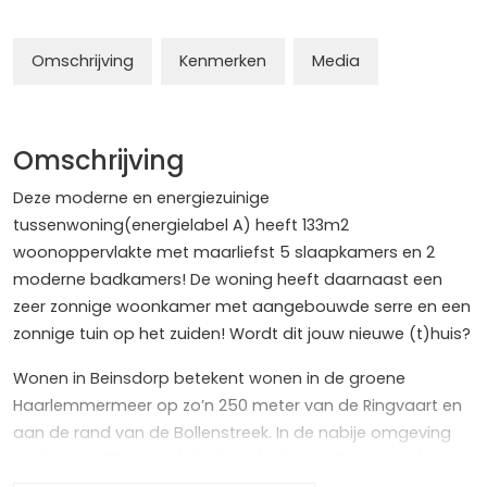
Omschrijving
Kenmerken
Media
Omschrijving
Deze moderne en energiezuinige
tussenwoning(energielabel A) heeft 133m2
woonoppervlakte met maarliefst 5 slaapkamers en 2
moderne badkamers! De woning heeft daarnaast een
zeer zonnige woonkamer met aangebouwde serre en een
zonnige tuin op het zuiden! Wordt dit jouw nieuwe (t)huis?
Wonen in Beinsdorp betekent wonen in de groene
Haarlemmermeer op zo’n 250 meter van de Ringvaart en
aan de rand van de Bollenstreek. In de nabije omgeving
vindt u heerlijke wandelgelegenheden in diverse parken