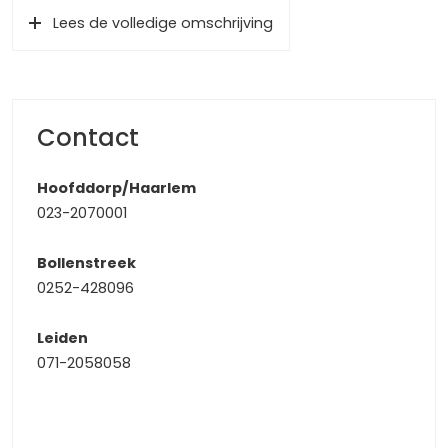
en kindvriendelijke woonwijk ‘Boerenburg’. Voor uw
Lees de volledige omschrijving
dagelijkse voorzieningen kunt u terecht in het kleinschalige
winkelcentrum Boerenburg. Daarnaast heeft u met
sportaccommodaties, basis scholen & voortgezet
onderwijs, speelveldjes en het zee- en duingebied op 5
minuten fietsafstand, al uw dagelijkse voorzieningen
Contact
binnen handbereik. Tevens heeft u met uitvalswegen
richting Leiden, Schiphol en Amsterdam ruim voldoende
Hoofddorp/Haarlem
uitwijkmogelijkheden voor woon-werkverkeer.
023-2070001
Centrale entree
Bollenstreek
Aan de voorzijde van het complex treft u ruim voldoende
0252-428096
(openbare) parkeergelegenheid. Middels de centrale
entree heeft u toegang tot het trappenhuis, bergruimte,
Leiden
het bellentableau en de brievenbus.
071-2058058
De entree
Bij binnenkomst treft u de ontvangsthal met toegang tot
de woonkamer, de 2 slaapkamers, de keuken en de