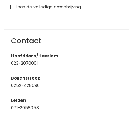
u binnen een mum van tijd in het karakteristieke en altijd
Lees de volledige omschrijving
bruisende centrum van Haarlem waar u een zeer ruime
variëteit heeft aan horecagelegenheden en winkels. Ook
recreatiemogelijkheden heeft u meer dan voldoende met
het op korte afstand gelegen ‘Molenplas’ en het
‘Burgermeester Reinaldpark’. Met uitvalswegen richting
Contact
Amsterdam, Schiphol en Hoofddorp heeft u eveneens
voldoende mogelijkheden voor woon-/werkverkeer
Hoofddorp/Haarlem
023-2070001
De centrale entree
Aan de voorzijde van het complex treft u de
Bollenstreek
parkeerplaatsen en heeft u toegang tot de centrale
0252-428096
entree met het bellentableau, de brievenbussen, de
liftinstallatie en het trappenhuis.
Leiden
De entree
071-2058058
Via de voordeur betreedt u de ontvangsthal met toegang
tot de woonkamer met open keuken, de meterkast, de
badkamer, de separate toiletruimte en 1 slaapkamer. De