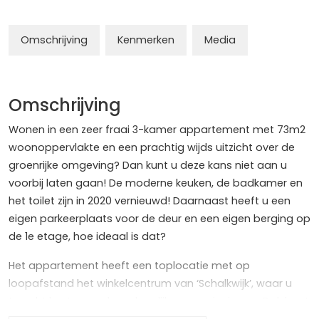
Omschrijving
Kenmerken
Media
Omschrijving
Wonen in een zeer fraai 3-kamer appartement met 73m2
woonoppervlakte en een prachtig wijds uitzicht over de
groenrijke omgeving? Dan kunt u deze kans niet aan u
voorbij laten gaan! De moderne keuken, de badkamer en
het toilet zijn in 2020 vernieuwd! Daarnaast heeft u een
eigen parkeerplaats voor de deur en een eigen berging op
de 1e etage, hoe ideaal is dat?
Het appartement heeft een toplocatie met op
loopafstand het winkelcentrum van ‘Schalkwijk’, waar u
terecht kunt voor al uw dagelijkse voorzieningen. Ook bent