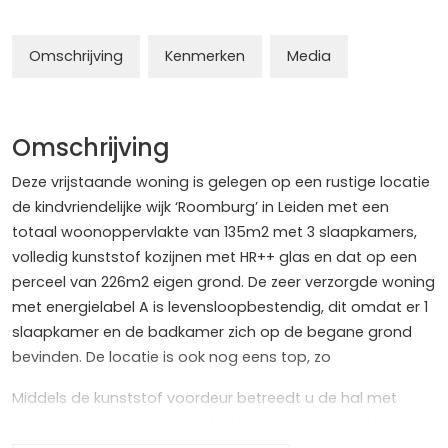
Omschrijving
Kenmerken
Media
Omschrijving
Deze vrijstaande woning is gelegen op een rustige locatie
de kindvriendelijke wijk ‘Roomburg’ in Leiden met een
totaal woonoppervlakte van 135m2 met 3 slaapkamers,
volledig kunststof kozijnen met HR++ glas en dat op een
perceel van 226m2 eigen grond. De zeer verzorgde woning
met energielabel A is levensloopbestendig, dit omdat er 1
slaapkamer en de badkamer zich op de begane grond
bevinden. De locatie is ook nog eens top, zo
Middels de kunststof voordeur betreedt u de hal met
toegang tot de meterkast, badkamer, trap naar de