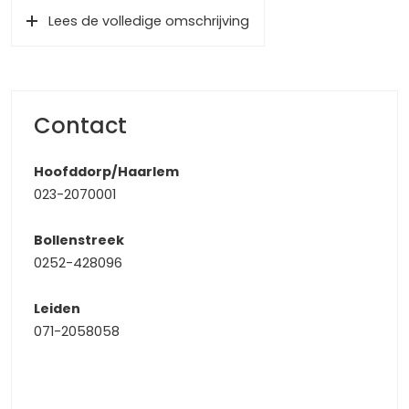
verdieping en de woonkamer met open keuken. De L-
Lees de volledige omschrijving
vormige woonkamer(45m2) met open keuken heeft veel
raampartijen met allen kunststof kozijnen met HR++ glas,
een strak gestukt planfond met sierlijst en waar de
woonkamer een zwart vloertaptijt heeft, is er in de keuken
gekozen voor een tegelvloer. De complete keuken heeft
Contact
een zowel een vaste kastenwand als een kookeiland met
spoel en koken! De matgrijze keuken heeft een ligt
Hoofddorp/Haarlem
natuursteen aanrechtblad en is voorzien van een koelkast,
023-2070001
diepvries, oven, koffiemachine, magnetron, inductie 5-pits
fornuis met daarboven een afzuigkap en een rvs
Bollenstreek
spoelbak. Leuk detail is dat er een barretje in de keuken is
0252-428096
gerealiseerd voor 4 krukjes met uitzicht op een extra tv,
hoe ideaal is dat!
Leiden
071-2058058
Vanuit de woonkamer heeft u toegang tot een
(slaap)kamer van 14m2, hierdoor is het dus mogelijk om
volledig gelijkvloers te wonen. Deze slaapkamer heeft
strak gestucte wanden en plafond, een zwart vloertapijt