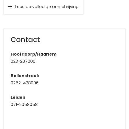
De woning heeft een rustige ligging met veel
Lees de volledige omschrijving
parkeergelegenheid rondom. U betreedt de woning in de
hal met toegang tot het toilet, de meterkast, witte trap en
de lichte woonkamer met open keuken. Vanuit de hal ligt
er op de gehele begane vloer een lichte laminaat
tegelvloer. De gehele woning heeft geen radiatoren, maar
Contact
hete lucht verwarming. Hierdoor heeft u in alle leefruimtes
optimaal gebruik van de vloeroppervlakte.
Hoofddorp/Haarlem
023-2070001
De zeer lichte woonkamer heeft lichte wanden en plafond,
een groot raampartij naar de tuin gericht en mede door
Bollenstreek
de lichte vloer is het een zeer mooie ruimte. De
0252-428096
woonkamer is meer dan ruim genoeg om zowel een leuke
zit- als eethoek te realiseren. De hoogglans keuken met
Leiden
een L-opstelling met een wit betegelde achterwand en is
071-2058058
aan de voorzijde van de woning gelegen en heeft een leuk
uitzicht over de straat. De keuken is voorzien van een
koelkast, diepvries, vaatwasser, inductie kookplaat met
daarboven een rvs afzuigkap en een oven.