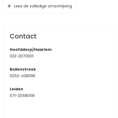
dagelijkse voorzieningen kunt u terecht in het op
Lees de volledige omschrijving
loopafstand gelegen winkelcentrum. Daarnaast heeft u
op korte afstand een ruime keuze aan
sportaccommodaties, (basis)scholen en
kinderopvangcentra. Met uitvalswegen richting Haarlem,
Hoofddorp, Schiphol en Amsterdam heeft u eveneens
Contact
voldoende mogelijkheden voor woon- werk- en
recreatieverkeer.
Hoofddorp/Haarlem
023-2070001
De entree
De woning heeft meer dan voldoende openbare
Bollenstreek
parkeerplaatsen voor de deur. De voortuin is grotendeels
0252-428096
bestraat in combinatie met een aantal plantenborders.
Middels de voordeur betreedt u de ruime ontvangsthal
Leiden
met toegang tot het toilet, de meterkast, de vaste trap
071-2058058
naar de 1e verdieping en de woonkamer. De massief
houten eiken vloer is vanuit hier doorgelegd naar de
woonkamer.