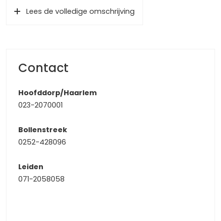
van circa 6m2 op het Zuiden.
Lees de volledige omschrijving
De woning is gelegen in het populaire ‘Rozenprieel-zuid’ op
loopafstand van een supermarkt waar u terecht kunt
voor al uw dagelijkse boodschappen. Ook het bruisende
centrum van Haarlem ligt op nog geen 5 minuten
Contact
fietsafstand, hoe ideaal is dat? Daarnaast zijn
sportaccommodaties, (basis)scholen en
Hoofddorp/Haarlem
kinderopvangcentra allen zeer goed te bereiken. Met
023-2070001
uitvalswegen richting Amsterdam, Schiphol, Zee- en
Duingebied heeft u eveneens volop mogelijkheden voor
Bollenstreek
woon-, werk- en recreatieverkeer!
0252-428096
Bijzonderheden:
Leiden
– Dubbele bovenwoning met 103m2 woonoppervlakte
071-2058058
– Geheel naar eigensmaak te moderniseren
– Gedeeltelijk kunststof kozijnen op bovenste verdieping
– Grote, lichte ruimtes
– Zonnig balkon van circa 6m2 op het Zuiden