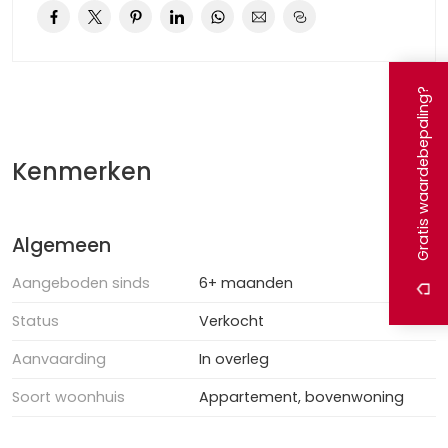
– Snelle overdracht mogelijk
– Slapende vve, wel opstalverzekering aanwezig
– Niet zelfbewoningsclausule van toepassing
– Kosten achterstallig onderhoud en herstel 1e en 2e
Gratis waardebepaling?
verdieping voor koper
Uw woning verkopen? Dat doen wij graag voor u! DHB
Kenmerken
Makelaardij, uw makelaar voor Haarlem en omstreken! Wij
bieden volledige verkoopbegeleiding tegen een vaste en
lage prijs. Informeer naar onze werkwijze en wij vertellen u
Algemeen
graag meer!
Aangeboden sinds
6+ maanden
Status
Verkocht
Aanvaarding
In overleg
Soort woonhuis
Appartement, bovenwoning
Soort bouw
Bestaande bouw