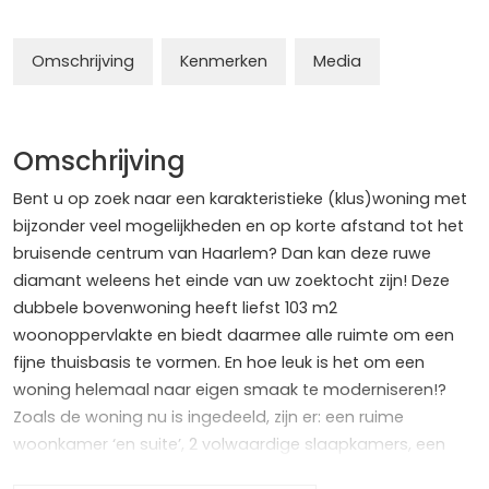
Omschrijving
Kenmerken
Media
Omschrijving
Bent u op zoek naar een karakteristieke (klus)woning met
bijzonder veel mogelijkheden en op korte afstand tot het
bruisende centrum van Haarlem? Dan kan deze ruwe
diamant weleens het einde van uw zoektocht zijn! Deze
dubbele bovenwoning heeft liefst 103 m2
woonoppervlakte en biedt daarmee alle ruimte om een
fijne thuisbasis te vormen. En hoe leuk is het om een
woning helemaal naar eigen smaak te moderniseren!?
Zoals de woning nu is ingedeeld, zijn er: een ruime
woonkamer ‘en suite’, 2 volwaardige slaapkamers, een
badkamer, separate toiletruimte en een zonnig balkon