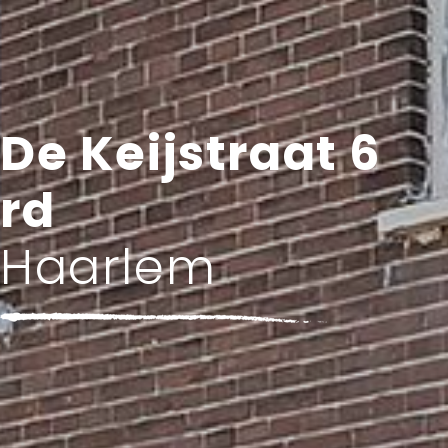
De Keijstraat 6
rd
Haarlem