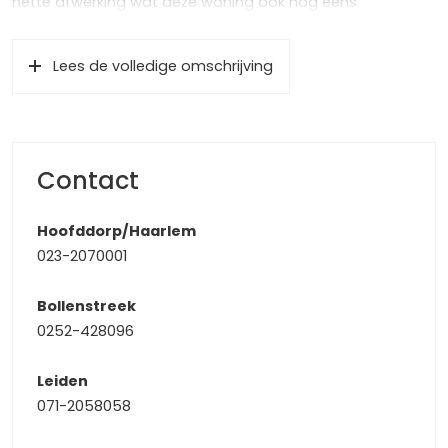
nette afwerking wat deze woning ook nog eens
instapklaar maakt, hoe ideaal is dat? Al-met-al een
buitenkans die u niet aan uzelf voorbij kunt laten gaan!
Lees de volledige omschrijving
Zien wij u ook voor een rondleiding?
De locatie? Die is ook nog eens top! De wijk ‘Duineveld’ is
een recent gebouwde en zeer gewilde kindvriendelijke
woonwijk. Zo kunt u naar het strand lopen (10 min) en kunt
Contact
u voor al uw dagelijkse voorzieningen terecht in het altijd
levende centrum van Noordwijk aan Zee met een ruime
Hoofddorp/Haarlem
variëteit aan winkels en horecagelegenheden. Ook
023-2070001
sportaccommodaties, kinderopvangcentra,
(basis)scholen en gezondheidscentra zijn allen zeer goed
Bollenstreek
te bereiken. Met uitvalswegen richting Leiden, Den Haag,
0252-428096
Haarlem en Amsterdam heeft u eveneens meer dan
voldoende mogelijkheden voor woon-werkverkeer.
Leiden
071-2058058
De entree
De woning heeft een onderhoudsvriendelijke voortuin