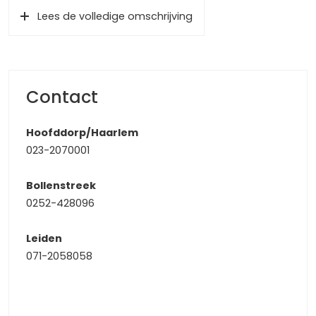
Niet uniek maar wel bijzonder voor een dergelijk object is
Lees de volledige omschrijving
de zijvleugel met mogelijkheid voor levensbestendig
wonen of het bieden van mantelzorg. Op de begane
grond bevinden zich een extra woongedeelte,
slaapkamer, keuken en badkamer. Prettige leefruimtes,
tuingericht en een toegevoegde waarde voor dit object!
Contact
De villa is gelegen op een fijne locatie. Het station ligt op
Hoofddorp/Haarlem
korte (loop-)afstand van het NS-station, zodat je met de
023-2070001
trein met 15 minuten in het centrum van Haarlem of Leiden
bent. Hartje Amsterdam? Nog geen halfuur met de trein!
Bollenstreek
In de directe omgeving van de woning is een
0252-428096
speelvoorziening aanwezig en De Amsterdamse
Waterleidingduinen liggen op fietsafstand. Uitwaaien aan
Leiden
het strand en zee? Op de fiets ben je met 5 minuten in de
071-2058058
duinen en met 25 minuten fietsen sta je aan de boulevard
van Noordwijk.
De entree