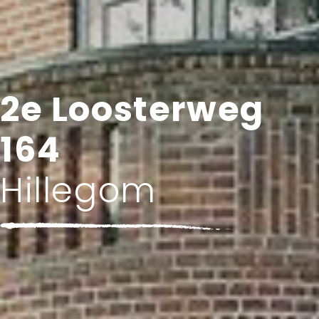
2e Loosterweg
164
Hillegom